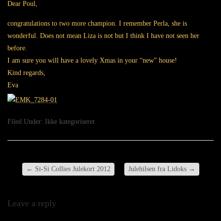
Dear Poul,
congratulations to two more champion. I remember Perla, she is
wonderful. Does not mean Liza is not but I think I have not seen her
before.
I am sure you will have a lovely Xmas in your “new” house!
Kind regards,
Eva
Filed Under:
Ikke kategoriseret
←
Si-Si Collies Julekort 2012
Julehilsen fra Lidoks
→
Leave a reply