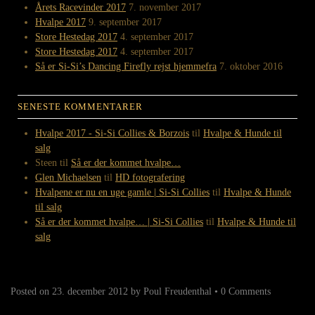
Årets Racevinder 2017
7. november 2017
Hvalpe 2017
9. september 2017
Store Hestedag 2017
4. september 2017
Store Hestedag 2017
4. september 2017
Så er Si-Si’s Dancing Firefly rejst hjemmefra
7. oktober 2016
SENESTE KOMMENTARER
Hvalpe 2017 - Si-Si Collies & Borzois
til
Hvalpe & Hunde til
salg
Steen
til
Så er der kommet hvalpe…
Glen Michaelsen
til
HD fotografering
Hvalpene er nu en uge gamle | Si-Si Collies
til
Hvalpe & Hunde
til salg
Så er der kommet hvalpe… | Si-Si Collies
til
Hvalpe & Hunde til
salg
Posted on
23. december 2012
by
Poul Freudenthal
•
0 Comments