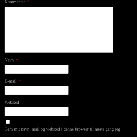
Kommentar
*
Navn
*
E-mail
*
Websted
Gem mit navn, mail og websted i denne browser til næste gang jeg