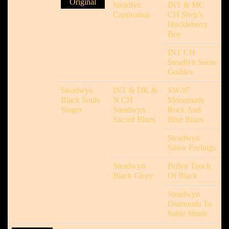
Original
Steadlyn
INT & MC
Captivation
CH Shep’s
Huckleberry
Boy
INT CH
Steadlyn Snow
Goddes
Steadwyn
INT & DK &
SW-97
Black Souls
N CH
Moonmade
Singer
Steadwyn
Rock And
Sacred Blues
Blue Blues
Steadwyn
Snow Feelings
Steadwyn
Brilyn Touch
Black Glory
Of Black
Steadwyn
Diamonds To
Sable Shade