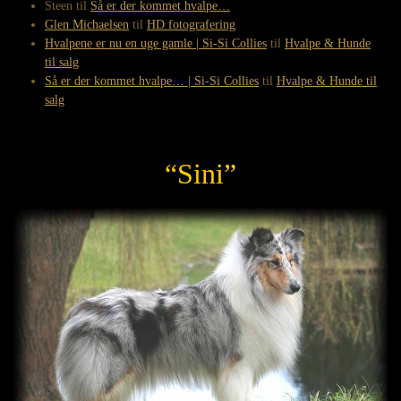
Steen
til
Så er der kommet hvalpe…
Glen Michaelsen
til
HD fotografering
Hvalpene er nu en uge gamle | Si-Si Collies
til
Hvalpe & Hunde
til salg
Så er der kommet hvalpe… | Si-Si Collies
til
Hvalpe & Hunde til
salg
“Sini”