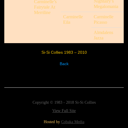
Nightairy’s
Carminelle’s
Megalomania
Fairytale At
Merriline
Carminelle
Carminelle
Eila
Picasso
Almdalens
Jazza
Si-Si Collies 1983 – 2010
Back
Copyright © 1983 - 2018 Si-Si Collies
View Full Site
Hosted by
Cobaka Media