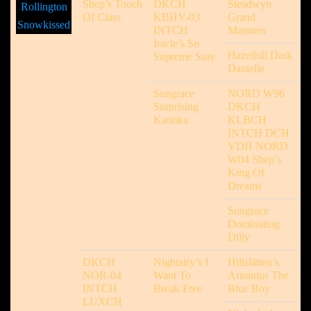
Shep’s Touch
DKCH
Steadwyn
Rollington
Of Class
KBHV-03
Grand
Snowkissed
INTCH
Manners
Iracle’s So
Hazelhill Dark
Supreme Sure
Danielle
Sungrace
NORD W96
Surprising
DKCH
Katinka
KLBCH
INTCH DCH
VDH NORD
W04 Shep’s
King Of
Dreams
Sungrace
Dominating
Dilly
DKCH
Nightairy’s I
Hillslätten’s
NOR-04
Want To
Arminius The
INTCH
Break Free
Blue Boy
LUXCH