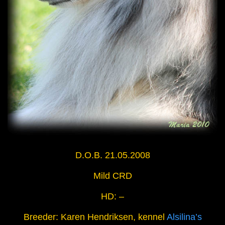
D.O.B. 21.05.2008
Mild CRD
HD: –
Breeder: Karen Hendriksen, kennel
Alsilina’s