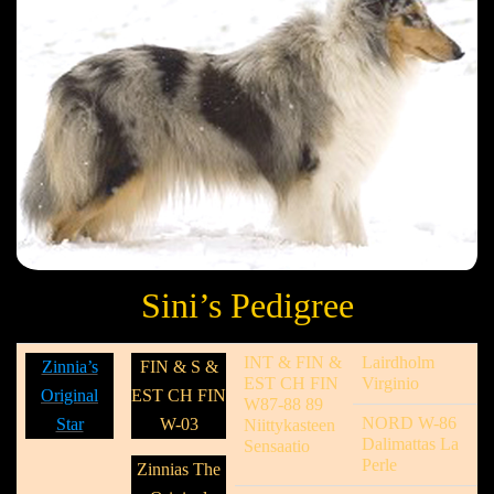
Sini’s Pedigree
INT & FIN &
Lairdholm
Zinnia’s
FIN & S &
EST CH FIN
Virginio
Original
EST CH FIN
W87-88 89
NORD W-86
Star
W-03
Niittykasteen
Dalimattas La
Sensaatio
Perle
Zinnias The