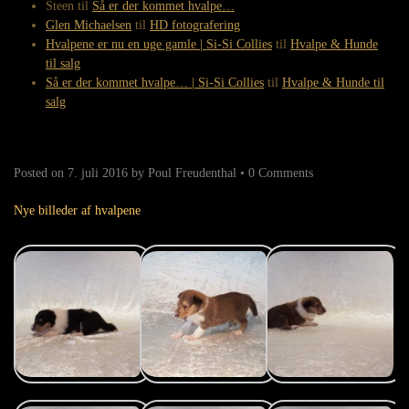
Steen
til
Så er der kommet hvalpe…
Glen Michaelsen
til
HD fotografering
Hvalpene er nu en uge gamle | Si-Si Collies
til
Hvalpe & Hunde
til salg
Så er der kommet hvalpe… | Si-Si Collies
til
Hvalpe & Hunde til
salg
Posted on
7. juli 2016
by
Poul Freudenthal
•
0 Comments
Nye billeder af hvalpene