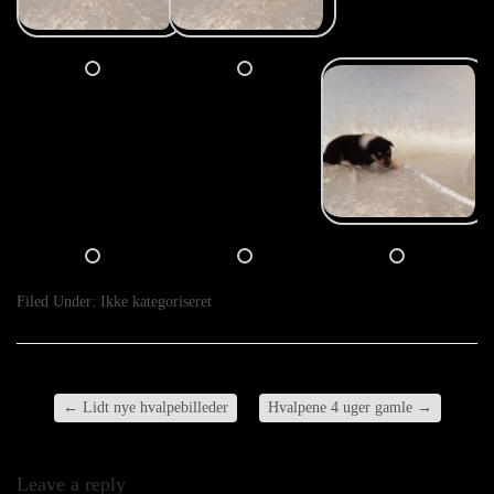
Filed Under:
Ikke kategoriseret
←
Lidt nye hvalpebilleder
Hvalpene 4 uger gamle
→
Leave a reply