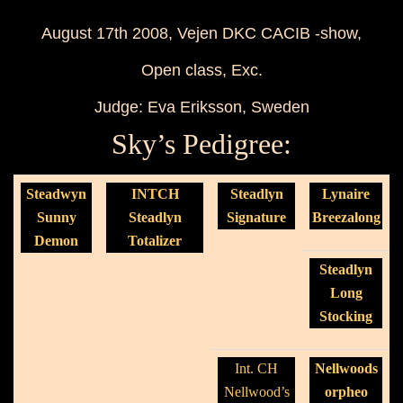
August 17th 2008, Vejen DKC CACIB -show,
Open class, Exc.
Judge: Eva Eriksson, Sweden
Sky’s Pedigree:
Steadwyn
INTCH
Steadlyn
Lynaire
Sunny
Steadlyn
Signature
Breezalong
Demon
Totalizer
Steadlyn
Long
Stocking
Int. CH
Nellwoods
Nellwood’s
orpheo