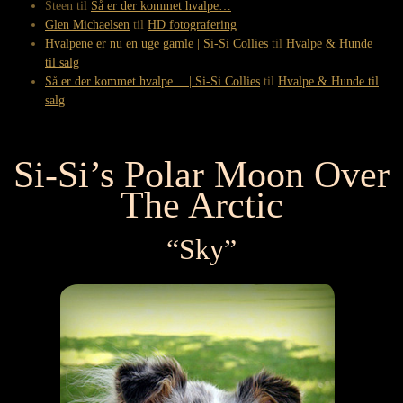
Steen
til
Så er der kommet hvalpe…
Glen Michaelsen
til
HD fotografering
Hvalpene er nu en uge gamle | Si-Si Collies
til
Hvalpe & Hunde
til salg
Så er der kommet hvalpe… | Si-Si Collies
til
Hvalpe & Hunde til
salg
Si-Si’s Polar Moon Over
The Arctic
“Sky”