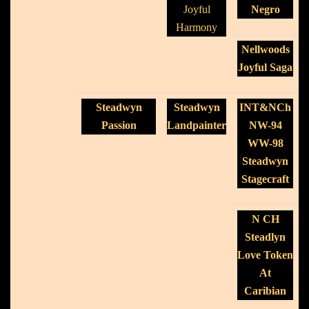
Joyful
Negro
Harmony
Nellwoods
Joyful Saga
Steadwyn
Steadwyn
INT&NCh
Passion
Landpainter
NW-94
WW-98
Steadwyn
Stagecraft
N CH
Steadlyn
Love Token
At
Caribian