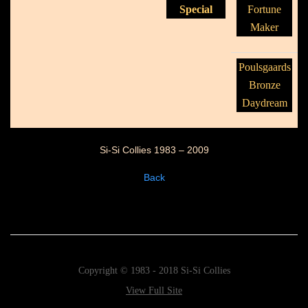
Special
Fortune
Maker
Poulsgaards
Bronze
Daydream
Si-Si Collies 1983 – 2009
Back
Copyright © 1983 - 2018 Si-Si Collies
View Full Site