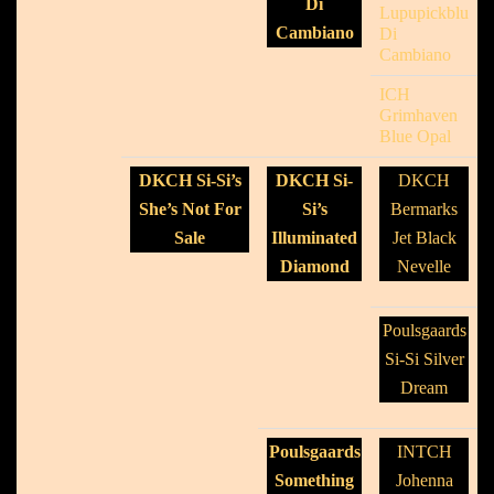
Di
Lupupickblu
Cambiano
Di
Cambiano
ICH
Grimhaven
Blue Opal
DKCH Si-Si’s
DKCH Si-
DKCH
She’s Not For
Si’s
Bermarks
Sale
Illuminated
Jet Black
Diamond
Nevelle
Poulsgaards
Si-Si Silver
Dream
Poulsgaards
INTCH
Something
Johenna