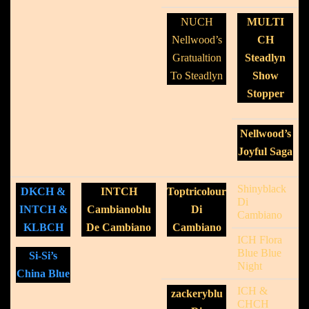
NUCH
MULTI
Nellwood’s
CH
Gratualtion
Steadlyn
To Steadlyn
Show
Stopper
Nellwood’s
Joyful Saga
Shinyblack
DKCH &
INTCH
Toptricolour
Di
INTCH &
Cambianoblu
Di
Cambiano
KLBCH
De Cambiano
Cambiano
ICH Flora
Blue Blue
Si-Si’s
Night
China Blue
ICH &
zackeryblu
CHCH