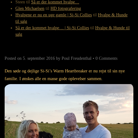
Steen
til
Så er der kommet hvalpe…
Glen Michaelsen
til
HD fotografering
Hvalpene er nu en uge gamle | Si-Si Collies
til
Hvalpe & Hunde
til salg
Så er der kommet hvalpe… | Si-Si Collies
til
Hvalpe & Hunde til
salg
Posted on
5. september 2016
by
Poul Freudenthal
•
0 Comments
Den søde og dejlige Si-Si’s Warm Heartbreaker er nu rejst til sin nye
familie. I ønskes alle en masse gode oplevelser sammen.