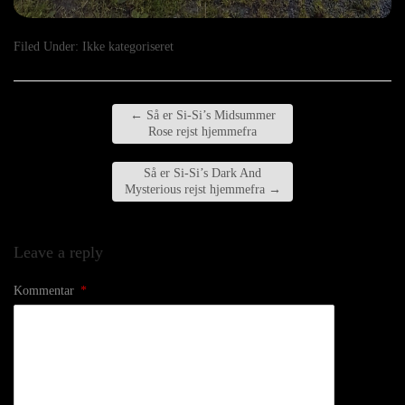
Filed Under:
Ikke kategoriseret
←
Så er Si-Si’s Midsummer
Rose rejst hjemmefra
Så er Si-Si’s Dark And
Mysterious rejst hjemmefra
→
Leave a reply
Kommentar
*