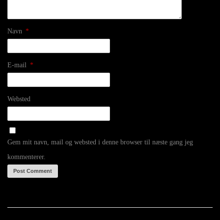
Navn
*
E-mail
*
Websted
Gem mit navn, mail og websted i denne browser til næste gang jeg
kommenterer.